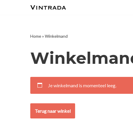
Meteen
naar
de
Home
»
Winkelmand
inhoud
Winkelman
Je winkelmand is momenteel leeg.
Terug naar winkel