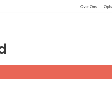
Over Ons
Opha
d