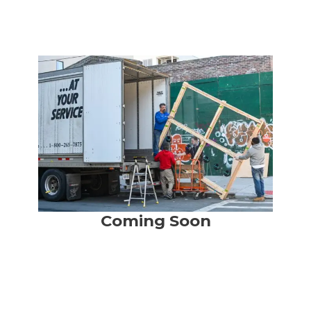
Meteen
naar
de
inhoud
Coming Soon